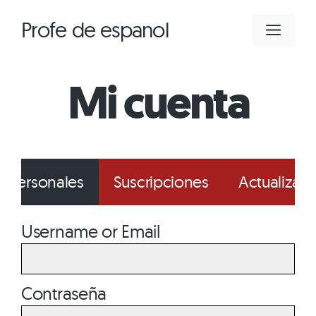
Saltar
Profe de espanol
MEN
al
contenido
Mi cuenta
s personales
Suscripciones
Actualizar t
Username or Email
Contraseña