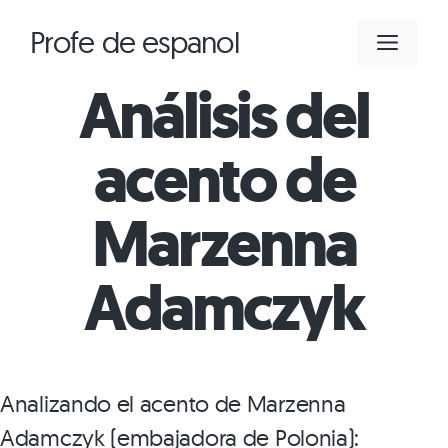
Saltar
Profe de espanol
MEN
al
contenido
Análisis del
acento de
Marzenna
Adamczyk
Analizando el acento de Marzenna
Adamczyk (embajadora de Polonia):