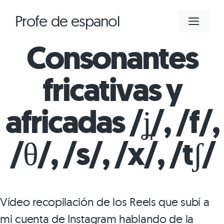
Saltar
Profe de espanol
MEN
al
contenido
Consonantes
fricativas y
africadas /ʝ̞/, /f/,
/θ/, /s/, /x/, /tʃ/
Vídeo recopilación de los Reels que subí a
mi cuenta de Instagram hablando de la