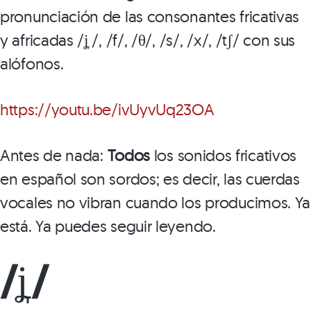
pronunciación de las consonantes fricativas
y africadas /ʝ̞ /, /f/, /θ/, /s/, /x/, /tʃ/ con sus
alófonos.
https://youtu.be/ivUyvUq23OA
Antes de nada:
Todos
los sonidos fricativos
en español son sordos; es decir, las cuerdas
vocales no vibran cuando los producimos. Ya
está. Ya puedes seguir leyendo.
/ʝ̞ /