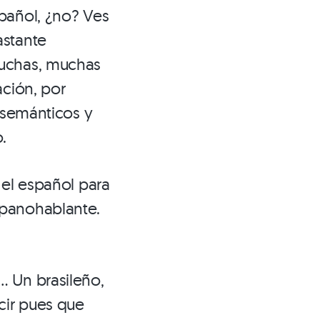
pañol, ¿no? Ves
astante
muchas, muchas
ación, por
s semánticos y
.
 el español para
spanohablante.
… Un brasileño,
cir pues que