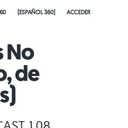
60
[ESPAÑOL 360]
ACCEDER
s No
o, de
s)
AST 1.08