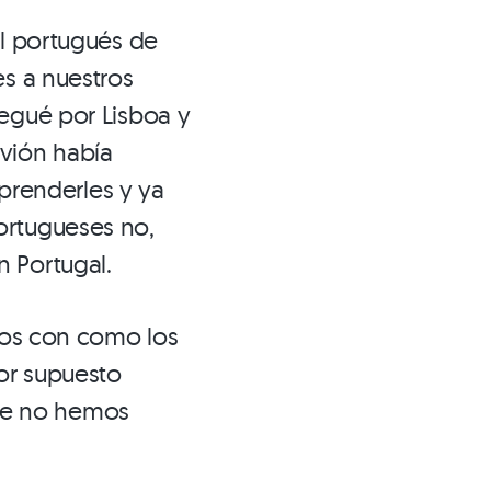
al portugués de
es a nuestros
legué por Lisboa y
avión había
renderles y ya
ortugueses no,
 Portugal.
tros con como los
or supuesto
ue no hemos