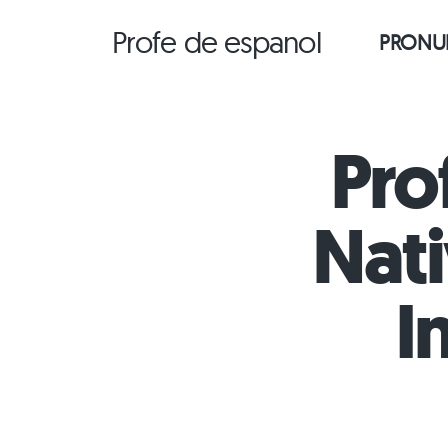
Saltar
Profe de espanol
PRONUN
al
contenido
Pro
Nati
I