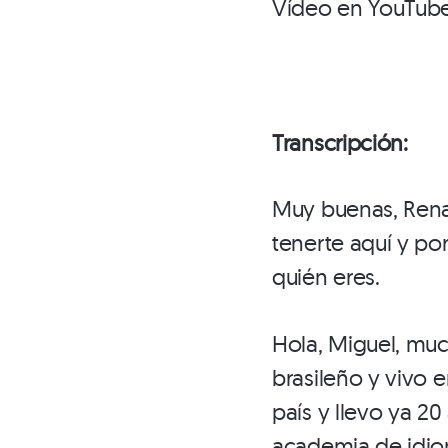
Vídeo en YouTub
Transcripción:
Muy buenas, Rena
tenerte aquí y po
quién eres.
Hola, Miguel, muc
brasileño y vivo e
país y llevo ya 
academia de idiom