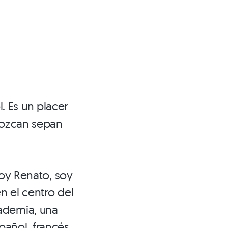
 Es un placer
onozcan sepan
soy Renato, soy
n el centro del
ademia, una
añol, francés,