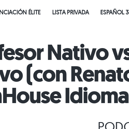
CIACIÓN ÉLITE
LISTA PRIVADA
ESPAÑOL 3
fesor Nativo v
vo (con Renat
nHouse Idioma
PODC