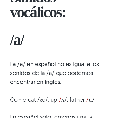
vocálicos:
/a/
La /a/ en español no es igual a los
sonidos de la /a/ que podemos
encontrar en inglés.
Como cat /æ/, up
/
ʌ/, father
/
ɑ/
En español solo temenos una, y