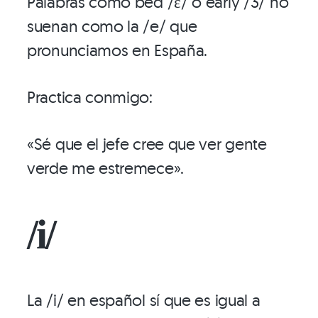
Palabras como bed /ɛ/ o early /3/ no
suenan como la /e/ que
pronunciamos en España.
Practica conmigo:
«Sé que el jefe cree que ver gente
verde me estremece».
/i/
La /i/ en español sí que es igual a