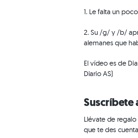
1. Le falta un poc
2. Su /g/ y /b/ a
alemanes que hab
El vídeo es de Dia
Diario AS)
Suscríbete 
Llévate de regal
que te des cuent