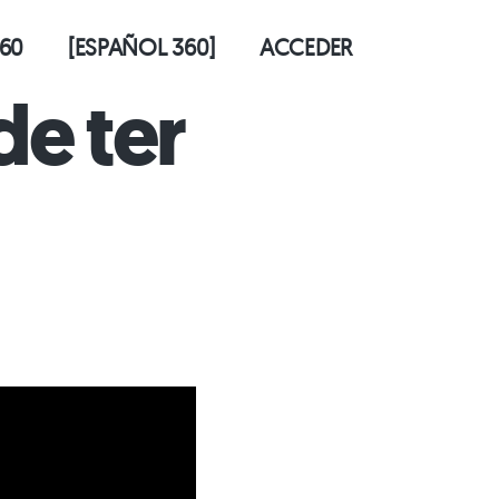
60
[ESPAÑOL 360]
ACCEDER
de ter