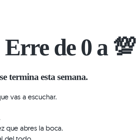
Erre de 0 a 💯
 se termina esta semana.
que vas a escuchar.
.
ez que abres la boca.
l del todo.