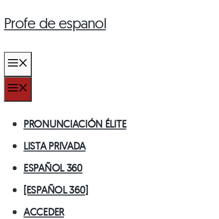
Profe de espanol
Saltar
al
contenido
MENÚ
MENÚ
PRONUNCIACIÓN ÉLITE
LISTA PRIVADA
ESPAÑOL 360
[ESPAÑOL 360]
ACCEDER