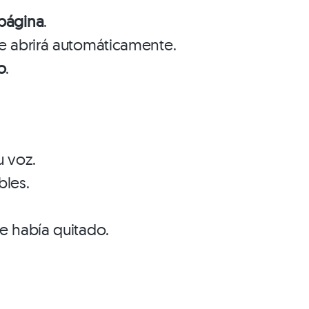
 página
.
se abrirá automáticamente.
o
.
 voz.
bles.
te había quitado.