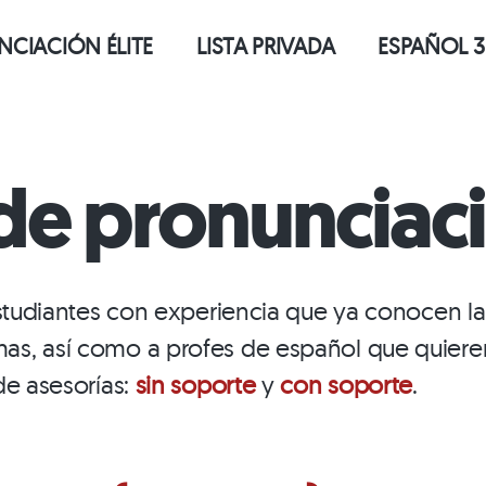
CIACIÓN ÉLITE
LISTA PRIVADA
ESPAÑOL 3
de pronunciac
 estudiantes con experiencia que ya conocen 
as, así como a profes de español que quieren
de asesorías:
sin soporte
y
con soporte
.