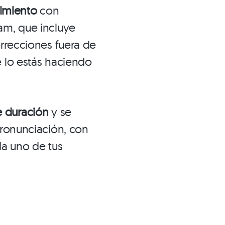
uimiento
con
am, que incluye
orrecciones fuera de
 lo estás haciendo
e duración
y se
pronunciación, con
da uno de tus