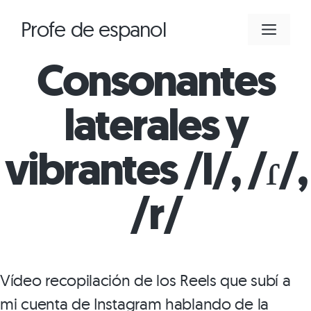
Saltar
Profe de espanol
MEN
al
contenido
Consonantes
laterales y
vibrantes /l/, /ɾ/,
/r/
Vídeo recopilación de los Reels que subí a
mi cuenta de Instagram hablando de la