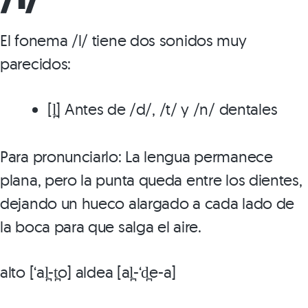
El fonema /l/ tiene dos sonidos muy
parecidos:
[l̪] Antes de /d/, /t/ y /n/ dentales
Para pronunciarlo: La lengua permanece
plana, pero la punta queda entre los dientes,
dejando un hueco alargado a cada lado de
la boca para que salga el aire.
alto [‘al̪-t̪o] aldea [al̪-‘d̪e-a]