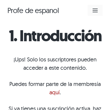
Saltar
Profe de espanol
MEN
al
contenido
1. Introducción
¡Ups! Solo los suscriptores pueden
acceder a este contenido.
Puedes formar parte de la membresía
aquí
.
Si ya tienes una suscripción activa, haz