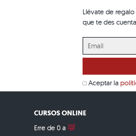
Llévate de regal
que te des cuent
Aceptar la
polít
CURSOS ONLINE
Erre de 0 a