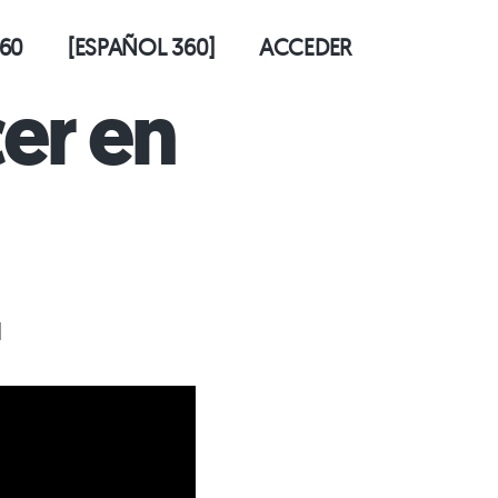
60
[ESPAÑOL 360]
ACCEDER
er en
d