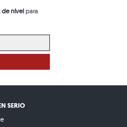
 de nivel
para
N SERIO
te