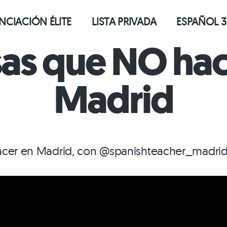
CIACIÓN ÉLITE
LISTA PRIVADA
ESPAÑOL 3
sas que NO hac
Madrid
acer en Madrid, con @spanishteacher_madri