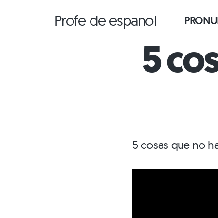
Saltar
Profe de espanol
PRONUN
al
contenido
5 co
5 cosas que no h