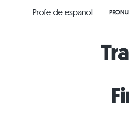
Saltar
Profe de espanol
PRONUN
al
contenido
Tr
F