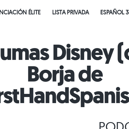
CIACIÓN ÉLITE
LISTA PRIVADA
ESPAÑOL 3
aumas Disney (
Borja de
irstHandSpanis
PODC