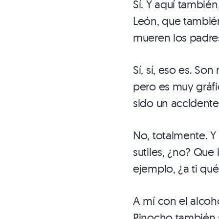
Sí. Y aquí tambié
León, que también
mueren los padre
Sí, sí, eso es. So
pero es muy gráfi
sido un accident
No, totalmente. Y
sutiles, ¿no? Que
ejemplo, ¿a ti qu
A mí con el alco
Pinocho también s