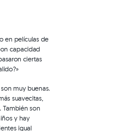
o en películas de
con capacidad
pasaron ciertas
lido?»
y son muy buenas.
más suavecitas,
s. También son
iños y hay
entes igual