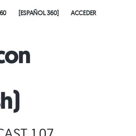
60
[ESPAÑOL 360]
ACCEDER
con
h)
AST 1.07