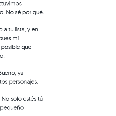
stuvimos
o. No sé por qué.
a tu lista, y en
 pues mi
s posible que
o.
 Bueno, ya
os personajes.
 No solo estés tú
n pequeño