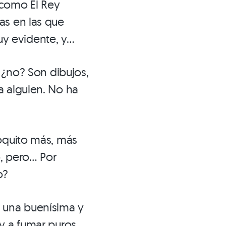
 como El Rey
as en las que
y evidente, y…
 ¿no? Son dibujos,
a alguien. No ha
poquito más, más
, pero… Por
o?
 una buenísima y
y a fumar puros.