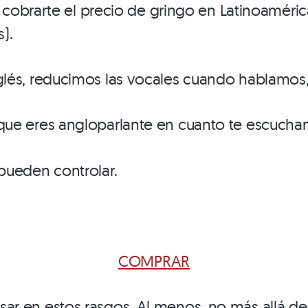
r cobrarte el precio de gringo en Latinoaméric
).
glés, reducimos las vocales cuando hablamos,
que eres angloparlante en cuanto te escuch
pueden controlar.
COMPRAR
r en estos rasgos. Al menos, no más allá de l