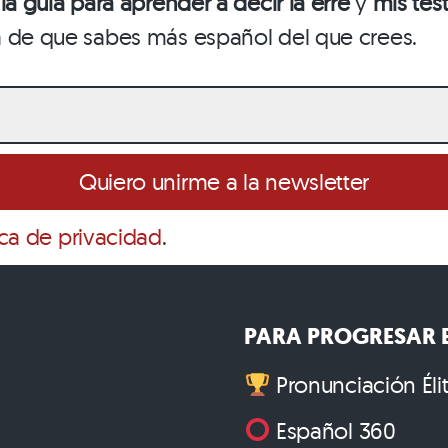
o
la guía para aprender a decir la erre
y
mis test
a de que sabes más español del que crees.
ica de privacidad
.
PARA PROGRESAR E
Pronunciación Éli
Español 360