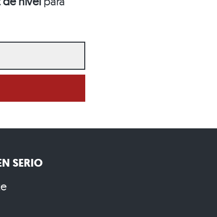
 de nivel
para
N SERIO
te