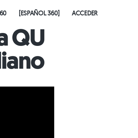
60
[ESPAÑOL 360]
ACCEDER
la QU
liano