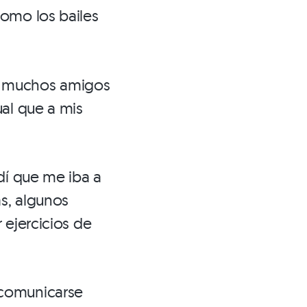
como los bailes
ngo muchos amigos
ual que a mis
dí que me iba a
ás, algunos
 ejercicios de
 comunicarse