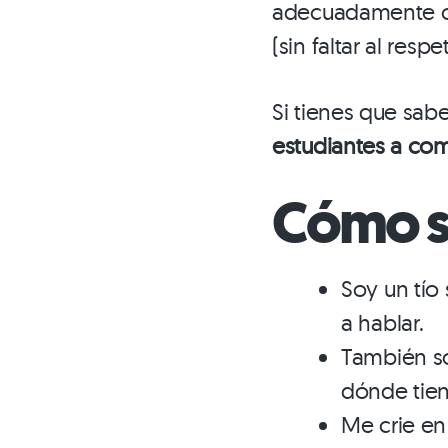
adecuadamente co
(sin faltar al resp
Si tienes que sabe
estudiantes a com
Cómo so
Soy un tío
a hablar.
También so
dónde tien
Me crie en