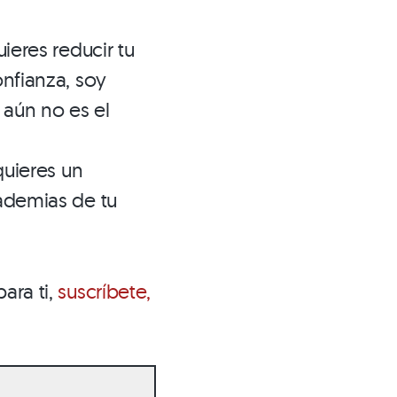
ieres reducir tu
nfianza, soy
 aún no es el
quieres un
ademias de tu
ara ti,
suscríbete,