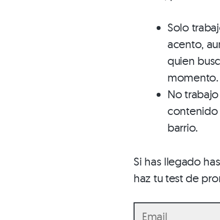
Solo traba
acento, au
quien busca
momento.
No trabajo
contenido 
barrio.
Si has llegado has
haz tu test de pr