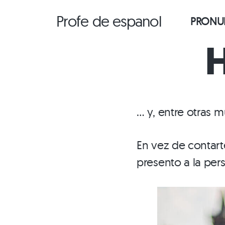
Saltar
Profe de espanol
PRONUN
al
contenido
H
… y, entre otras 
En vez de contart
presento a la per