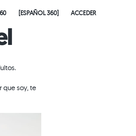
60
[ESPAÑOL 360]
ACCEDER
el
ultos.
 que soy, te