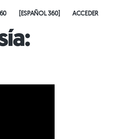
60
[ESPAÑOL 360]
ACCEDER
ía: