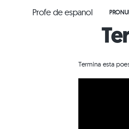
Saltar
Profe de espanol
PRONUN
al
contenido
Ter
Termina esta poes