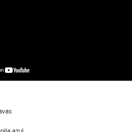
lavas
pila azul