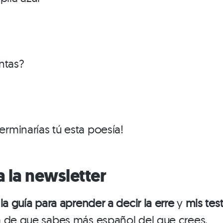
ntas?
minarías tú esta poesía!
a la newsletter
o
la guía para aprender a decir la erre
y
mis test
a de que sabes más español del que crees.