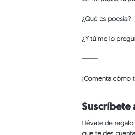
¿Qué es poesía?
¿Y tú me lo pregu
——–
¡Comenta cómo ter
Suscríbete 
Llévate de regal
que te des cuent