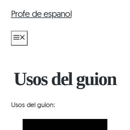
Profe de espanol
Saltar
al
contenido
MENÚ
Usos del guion
Usos del guion: